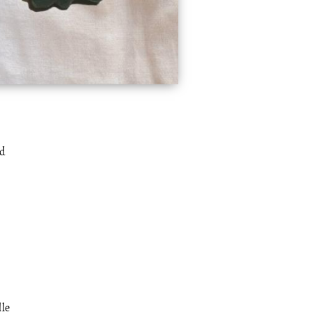
nd
le