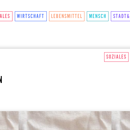
NKTIONIERTS
U.LAB HUB
WANDEL
VEREIN
KON
IALES
WIRTSCHAFT
LEBENSMITTEL
MENSCH
STADT&
SOZIALES
R
N