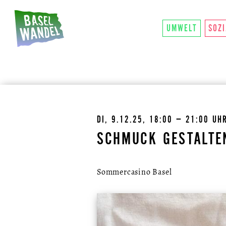
HAUPTNAVIGATION
ÜBER UNS
SO FU
THEMEN
UMWELT
SOZ
DI, 9.12.25, 18:00 – 21:00 UH
SCHMUCK GESTALTE
Sommercasino Basel