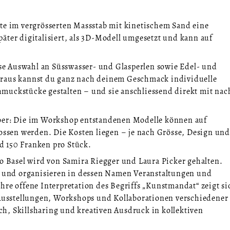
te im vergrösserten Massstab mit kinetischem Sand eine
äter digitalisiert, als 3D-Modell umgesetzt und kann auf
.
osse Auswahl an Süsswasser- und Glasperlen sowie Edel- und
araus kannst du ganz nach deinem Geschmack individuelle
muckstücke gestalten – und sie anschliessend direkt mit nac
ber: Die im Workshop entstandenen Modelle können auf
gossen werden. Die Kosten liegen – je nach Grösse, Design und
 150 Franken pro Stück.
Basel wird von Samira Riegger und Laura Picker gehalten.
ux und organisieren in dessen Namen Veranstaltungen und
hre offene Interpretation des Begriffs „Kunstmandat“ zeigt si
: Ausstellungen, Workshops und Kollaborationen verschiedener
h, Skillsharing und kreativen Ausdruck in kollektiven