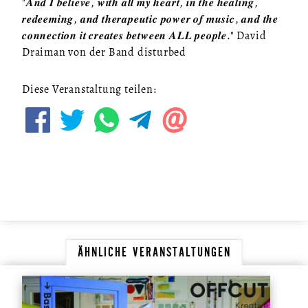
"𝑨𝒏𝒅 𝑰 𝒃𝒆𝒍𝒊𝒆𝒗𝒆, 𝒘𝒊𝒕𝒉 𝒂𝒍𝒍 𝒎𝒚 𝒉𝒆𝒂𝒓𝒕, 𝒊𝒏 𝒕𝒉𝒆 𝒉𝒆𝒂𝒍𝒊𝒏𝒈,
𝒓𝒆𝒅𝒆𝒆𝒎𝒊𝒏𝒈, 𝒂𝒏𝒅 𝒕𝒉𝒆𝒓𝒂𝒑𝒆𝒖𝒕𝒊𝒄 𝒑𝒐𝒘𝒆𝒓 𝒐𝒇 𝒎𝒖𝒔𝒊𝒄, 𝒂𝒏𝒅 𝒕𝒉𝒆
𝒄𝒐𝒏𝒏𝒆𝒄𝒕𝒊𝒐𝒏 𝒊𝒕 𝒄𝒓𝒆𝒂𝒕𝒆𝒔 𝒃𝒆𝒕𝒘𝒆𝒆𝒏 𝑨𝑳𝑳 𝒑𝒆𝒐𝒑𝒍𝒆." David
Draiman von der Band disturbed
Diese Veranstaltung teilen:
ÄHNLICHE VERANSTALTUNGEN