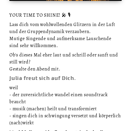
YOUR TIME TO SHINE! 🎤 🎙
Lass dich vom wohlwollenden Glitzern in der Luft
und der Gruppendynamik verzaubern.
Mutige Singende und aufmerksame Lauschende
sind sehr willkommen.
Ob's dieses Mal eher laut und schrill oder sanft und
still wird?
Gestalte den Abend mit.
𝕁𝕦𝕝𝕚𝕒 𝕗𝕣𝕖𝕦𝕥 𝕤𝕚𝕔𝕙 𝕒𝕦𝕗 𝔻𝕚𝕔𝕙.
weil
- der zuversichtliche wandel einen soundtrack
braucht
- musik (machen) heilt und transformiert
- singen dich in schwingung versetzt und körperlich
(nach)wirkt