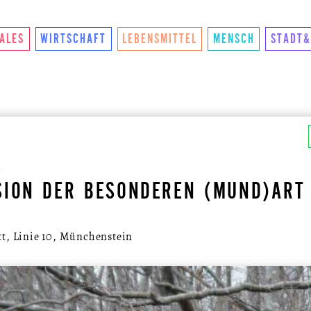
NKTIONIERTS
U.LAB HUB
WANDEL
VEREIN
KON
IALES
WIRTSCHAFT
LEBENSMITTEL
MENSCH
STADT&
R
SION DER BESONDEREN (MUND)ART
tt, Linie 10, Münchenstein