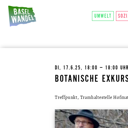
HAUPTNAVIGATION
ÜBER UNS
SO FU
THEMEN
UMWELT
SOZ
DI, 17.6.25, 18:00 – 18:00 UH
BOTANISCHE EXKUR
Treffpunkt, Tramhaltestelle Hofma