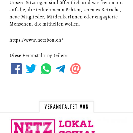
Unsere Sitzungen sind öffentlich und wir freuen uns
SO FUNKTIONIERTS
auf alle, die teilnehmen möchten, seien es Betriebe,
U.LAB HUB
neue Mitglieder, MitdenkerInnen oder engagierte
Menschen, die mithelfen wollen.
WANDEL
VEREIN
https://www.netzbon.ch/
KONTAKT
Diese Veranstaltung teilen:
NEWSLETTER
VERANSTALTET VON