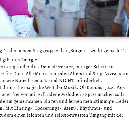
g!“ - den neuen Singgruppen bei „Singen - Leicht gemacht!“.
 gibt uns Energie.
t singst oder dies Dein allererster, mutiger Schritt in
atz für Dich. Alle Menschen jeden Alters und Sing-Niveaus si
e wie Notenlesen o.ä. sind NICHT erforderlich.
t durch die magische Welt der Musik. Ob Kanons, Jazz, Pop,
r oder frei von mir erfundene Melodien - Spass machen solls
ude am gemeinsamen Singen und lernen mehrstimmige Lieder
en. Mit Einsing-, Lockerungs-, Atem-, Rhythmus- und
 zudem einen leichten und selbstbewussten Umgang mit der