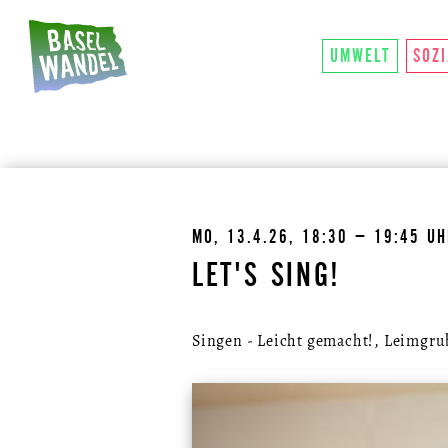
HAUPTNAVIGATION
ÜBER UNS
SO FU
THEMEN
UMWELT
SOZ
MO, 13.4.26, 18:30 – 19:45 U
LET'S SING!
Singen - Leicht gemacht!, Leimgru