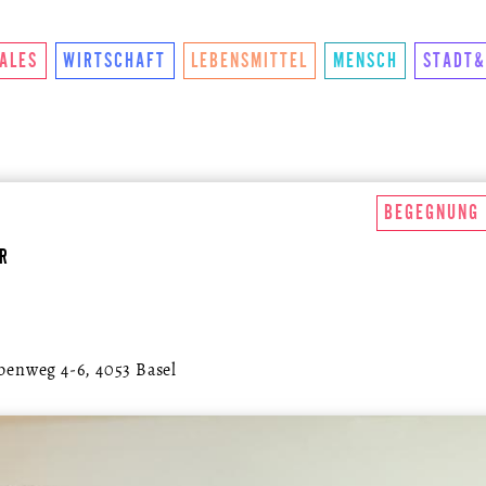
NKTIONIERTS
U.LAB HUB
WANDEL
VEREIN
KON
IALES
WIRTSCHAFT
LEBENSMITTEL
MENSCH
STADT&
BEGEGNUNG
HR
benweg 4-6, 4053 Basel