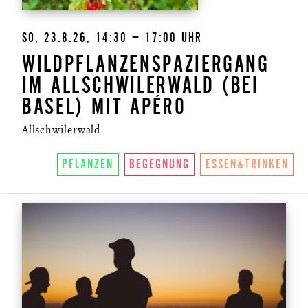
SO, 23.8.26, 14:30 – 17:00 UHR
WILDPFLANZENSPAZIERGANG
IM ALLSCHWILERWALD (BEI
BASEL) MIT APÉRO
Allschwilerwald
ÜBER UNS
PFLANZEN
BEGEGNUNG
ESSEN&TRINKEN
SO FUNKTIONIERTS
U.LAB HUB
WANDEL
VEREIN
KONTAKT