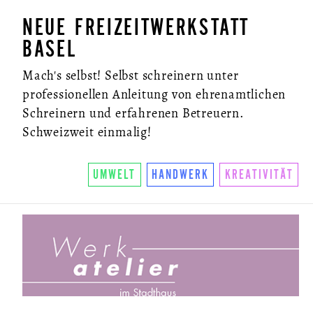
NEUE FREIZEITWERKSTATT
BASEL
Mach's selbst! Selbst schreinern unter
professionellen Anleitung von ehrenamtlichen
Schreinern und erfahrenen Betreuern.
Schweizweit einmalig!
UMWELT
HANDWERK
KREATIVITÄT
ÜBER UNS
SO FUNKTIONIERTS
U.LAB HUB
WANDEL
VEREIN