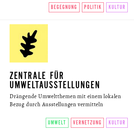
BEGEGNUNG
POLITIK
KULTUR
ÜBER UNS
SO FUNKTIONIERTS
U.LAB HUB
WANDEL
ZENTRALE FÜR
UMWELTAUSSTELLUNGEN
VEREIN
Drängende Umweltthemen mit einem lokalen
KONTAKT
Bezug durch Ausstellungen vermitteln
NEWSLETTER
UMWELT
VERNETZUNG
KULTUR