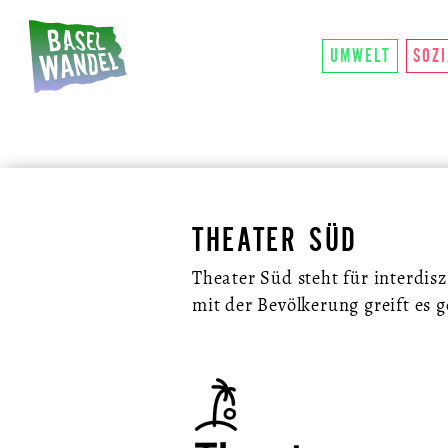
HAUPTNAVIGATION
ÜBER UNS
SO FU
THEMEN
UMWELT
SOZ
THEATER SÜD
Theater Süd steht für interdis
mit der Bevölkerung greift es 