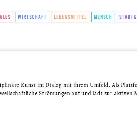
NKTIONIERTS
U.LAB HUB
WANDEL
VEREIN
KON
IALES
WIRTSCHAFT
LEBENSMITTEL
MENSCH
STADT&
ziplinäre Kunst im Dialog mit ihrem Umfeld. Als Plattf
gesellschaftliche Strömungen auf und lädt zur aktiven 