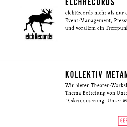
ELCHRECORDS
elchRecords mehr als nur e
Event-Management, Pressw
und vorallem ein Treffpun
KOLLEKTIV META
Wir bieten Theater-Works
Thema Befreiung von Unt
Diskriminierung. Unser Mot
GE