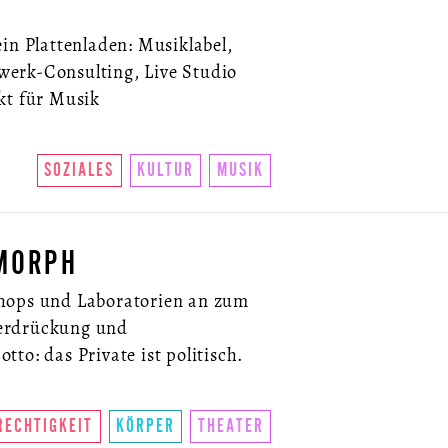
in Plattenladen: Musiklabel,
erk-Consulting, Live Studio
kt für Musik
SOZIALES
KULTUR
MUSIK
MORPH
hops und Laboratorien an zum
erdrückung und
to: das Private ist politisch.
RECHTIGKEIT
KÖRPER
THEATER