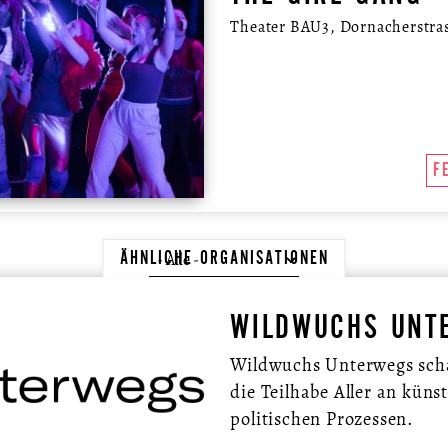
Theater BAU3, Dornacherstras
F
ÄHNLICHE ORGANISATIONEN
WILDWUCHS UNT
Wildwuchs Unterwegs scha
die Teilhabe Aller an küns
politischen Prozessen.