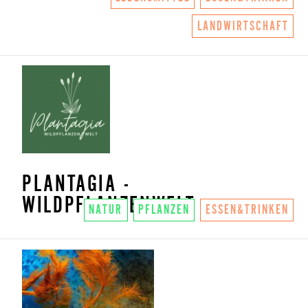
LANDWIRTSCHAFT
PLANTAGIA -
WILDPFLANZENWELT
NATUR
PFLANZEN
ESSEN&TRINKEN