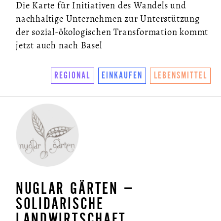
Die Karte für Initiativen des Wandels und
nachhaltige Unternehmen zur Unterstützung
der sozial-ökologischen Transformation kommt
jetzt auch nach Basel
REGIONAL
EINKAUFEN
LEBENSMITTEL
ÜBER UNS
SO FUNKTIONIERTS
U.LAB HUB
WANDEL
NUGLAR GÄRTEN –
VEREIN
SOLIDARISCHE
LANDWIRTSCHAFT
KONTAKT