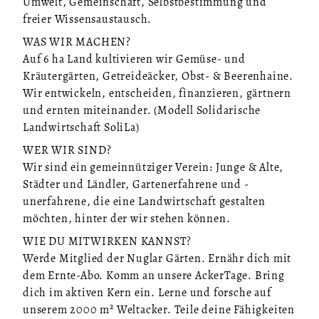
Umwelt, Gemeinschaft, Selbstbestimmung und
freier Wissensaustausch.
WAS WIR MACHEN?
Auf 6 ha Land kultivieren wir Gemüse- und
Kräutergärten, Getreideäcker, Obst- & Beerenhaine.
Wir entwickeln, entscheiden, finanzieren, gärtnern
und ernten miteinander. (Modell Solidarische
Landwirtschaft SoliLa)
WER WIR SIND?
Wir sind ein gemeinnütziger Verein: Junge & Alte,
Städter und Ländler, Gartenerfahrene und -
unerfahrene, die eine Landwirtschaft gestalten
möchten, hinter der wir stehen können.
WIE DU MITWIRKEN KANNST?
Werde Mitglied der Nuglar Gärten. Ernähr dich mit
dem Ernte-Abo. Komm an unsere AckerTage. Bring
dich im aktiven Kern ein. Lerne und forsche auf
unserem 2000 m² Weltacker. Teile deine Fähigkeiten