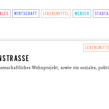
NKTIONIERTS
U.LAB HUB
WANDEL
VEREIN
KON
IALES
WIRTSCHAFT
LEBENSMITTEL
MENSCH
STADT&
LEBENSMITT
NSTRASSE
senschaftliches Wohnprojekt, sowie ein soziales, politi