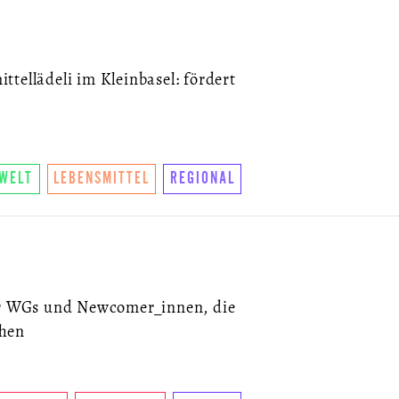
tellädeli im Kleinbasel: fördert
WELT
LEBENSMITTEL
REGIONAL
für WGs und Newcomer_innen, die
chen