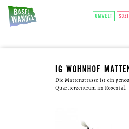
HAUPTNAVIGATION
ÜBER UNS
SO FU
THEMEN
UMWELT
SOZ
IG WOHNHOF MATTE
Die Mattenstrasse ist ein genos
Quartierzentrum im Rosental.