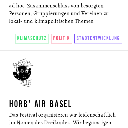
ad hoc-Zusammenschluss von besorgten
Personen, Gruppierungen und Vereinen zu
lokal- und klimapolitischen Themen
KLIMASCHUTZ
POLITIK
STADTENTWICKLUNG
ÜBER UNS
SO FUNKTIONIERTS
U.LAB HUB
HORB' AIR BASEL
WANDEL
Das Festival organisieren wir leidenschaftlich
VEREIN
im Namen des Dreilandes. Wir begünstigen
KONTAKT