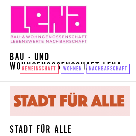
BAU - UND
WOHNGENOSSENSCHAFT LENA
GEMEINSCHAFT
WOHNEN
NACHBARSCHAFT
STADT FÜR ALLE