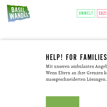
HAUPTNAVIGATION
ÜBER UNS
SO FU
THEMEN
UMWELT
SOZ
HELP! FOR FAMILIE
Mit unseren ambulanten Angebo
Wenn Eltern an ihre Grenzen k
massgeschneiderten Lösungen