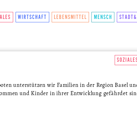
NKTIONIERTS
U.LAB HUB
WANDEL
VEREIN
KON
IALES
WIRTSCHAFT
LEBENSMITTEL
MENSCH
STADT&
SOZIALE
S
ten unterstützen wir Familien in der Region Basel u
ommen und Kinder in ihrer Entwicklung gefährdet sind
.