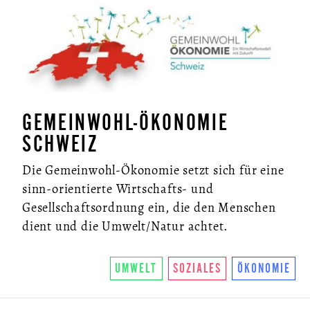
GEMEINWOHL-ÖKONOMIE
SCHWEIZ
ÜBER UNS
Die Gemeinwohl-Ökonomie setzt sich für eine
sinn-orientierte Wirtschafts- und
SO FUNKTIONIERTS
Gesellschaftsordnung ein, die den Menschen
U.LAB HUB
dient und die Umwelt/Natur achtet.
WANDEL
UMWELT
SOZIALES
ÖKONOMIE
VEREIN
KONTAKT