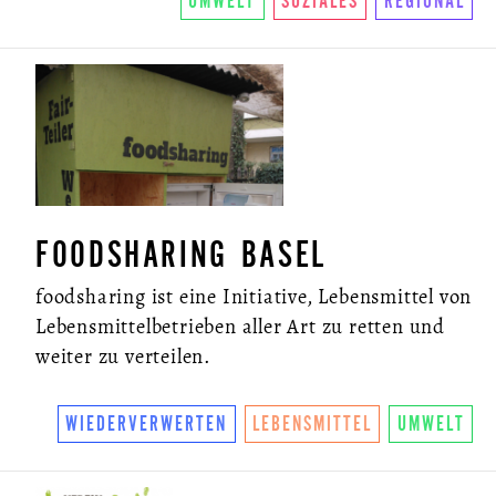
UMWELT
SOZIALES
REGIONAL
FOODSHARING BASEL
ÜBER UNS
foodsharing ist eine Initiative, Lebensmittel von
SO FUNKTIONIERTS
Lebensmittelbetrieben aller Art zu retten und
U.LAB HUB
weiter zu verteilen.
WANDEL
WIEDERVERWERTEN
LEBENSMITTEL
UMWELT
VEREIN
KONTAKT