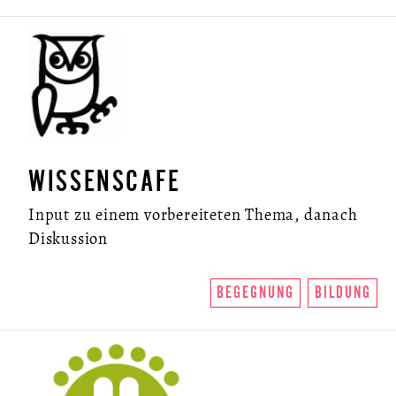
WISSENSCAFE
ÜBER UNS
Input zu einem vorbereiteten Thema, danach
Diskussion
SO FUNKTIONIERTS
U.LAB HUB
BEGEGNUNG
BILDUNG
WANDEL
VEREIN
KONTAKT