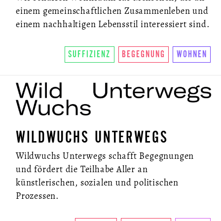
einem gemeinschaftlichen Zusammenleben und
einem nachhaltigen Lebensstil interessiert sind.
SUFFIZIENZ
BEGEGNUNG
WOHNEN
ÜBER UNS
WILDWUCHS UNTERWEGS
SO FUNKTIONIERTS
Wildwuchs Unterwegs schafft Begegnungen
U.LAB HUB
und fördert die Teilhabe Aller an
WANDEL
künstlerischen, sozialen und politischen
Prozessen.
VEREIN
KONTAKT