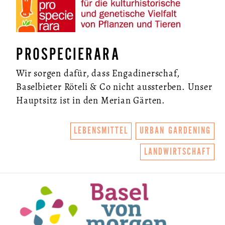
PROSPECIERARA
Wir sorgen dafür, dass Engadinerschaf,
Baselbieter Röteli & Co nicht aussterben. Unser
Hauptsitz ist in den Merian Gärten.
ÜBER UNS
LEBENSMITTEL
URBAN GARDENING
SO FUNKTIONIERTS
LANDWIRTSCHAFT
U.LAB HUB
WANDEL
VEREIN
KONTAKT